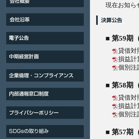
現在お知ら
■ 第59
貸借対
損益計
個別注
■ 第58
貸借対
損益計
個別注
■ 第57