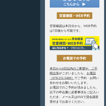
空室確認は本日分から、WEB予約
は7日後から可能です。
本日から6日以内のご希望や、ご不
明点等
がございましたら、
お電話
（078-251-5489）
でご予約・お問い
合わせをお願いいたします。
お電話でのご予約が済みましたら、
以下の申込書に必要事項をご記入い
ただき、メール又はFAXで貸会議室
受付までお送りください。