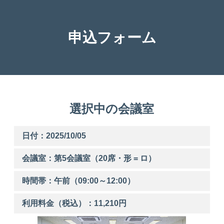
申込フォーム
選択中の会議室
日付：2025/10/05
会議室：第
5
会議室（20席・形 = ロ）
時間帯：
午前
（
09:00
～
12:00
）
利用料金（税込）：
11,210
円