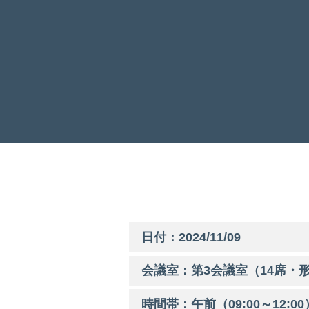
日付：2024/11/09
会議室：第
3
会議室（14席・形
時間帯：
午前
（
09:00
～
12:00